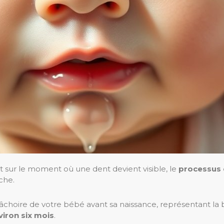
sur le moment où une dent devient visible, le
processus 
che.
choire de votre bébé avant sa naissance, représentant la 
viron six mois
.