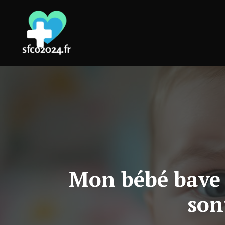
Aller
au
contenu
Mon bébé bave e
son