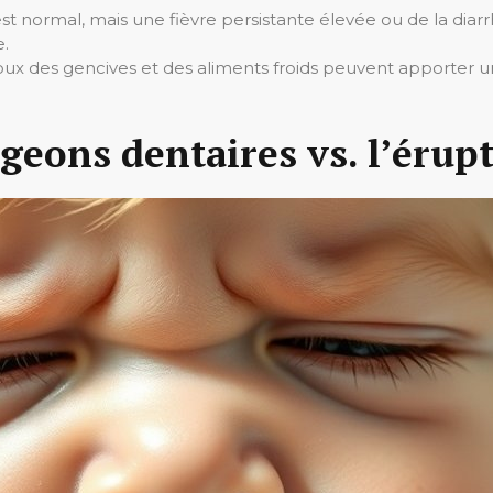
est normal, mais une fièvre persistante élevée ou de la di
e.
x des gencives et des aliments froids peuvent apporter un 
eons dentaires vs. l’érupt