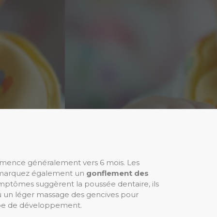
mmence généralement vers 6 mois. Les
 remarquez également un
gonflement des
mptômes suggèrent la poussée dentaire, ils
ou un léger massage des gencives pour
tape de développement.