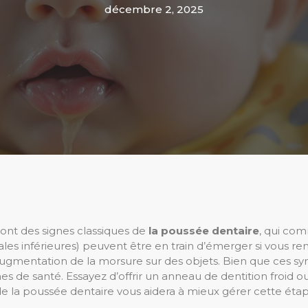
décembre 2, 2025
ont des signes classiques de
la poussée dentaire
, qui co
rales inférieures) peuvent être en train d’émerger si vous
ugmentation de la morsure sur des objets. Bien que ces sy
 de santé. Essayez d’offrir un anneau de dentition froid 
e la poussée dentaire vous aidera à mieux gérer cette é