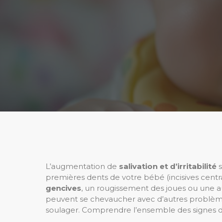
L’augmentation de
salivation et d’irritabilité
s
premières dents de votre bébé (incisives cent
gencives
, un rougissement des joues ou une a
peuvent se chevaucher avec d’autres problèmes
soulager. Comprendre l’ensemble des signes d