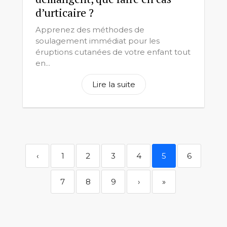
d’urticaire ?
Apprenez des méthodes de
soulagement immédiat pour les
éruptions cutanées de votre enfant tout
en...
Lire la suite
‹
1
2
3
4
5
6
7
8
9
›
»